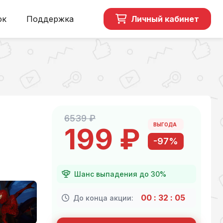
ок
Поддержка
Личный кабинет
6539 ₽
ВЫГОДА
199 ₽
-97%
Шанс выпадения до 30%
00
:
32
:
04
До конца акции: