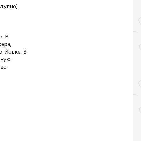
тупно).
е. В
кера,
ю-Йорке. В
чную
 во