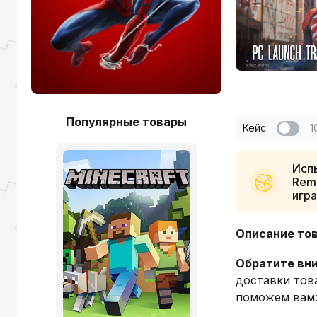
Популярные товары
Кейс
1
Испы
Rema
игра
Описание то
Обратите вн
доставки тов
поможем вам