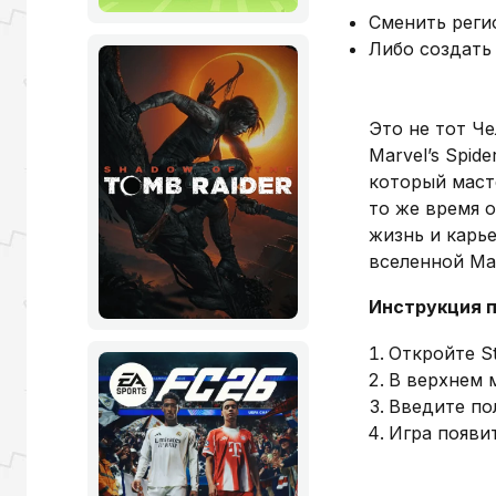
Сменить реги
Либо создать 
Это не тот Че
Marvel’s Spid
который маст
то же время 
жизнь и карье
вселенной Mar
Инструкция п
Откройте St
В верхнем 
Введите по
Игра появит