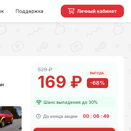
ок
Поддержка
Личный кабинет
529 ₽
ВЫГОДА
169 ₽
-68%
ан
Шанс выпадения до 30%
00
:
06
:
48
До конца акции: