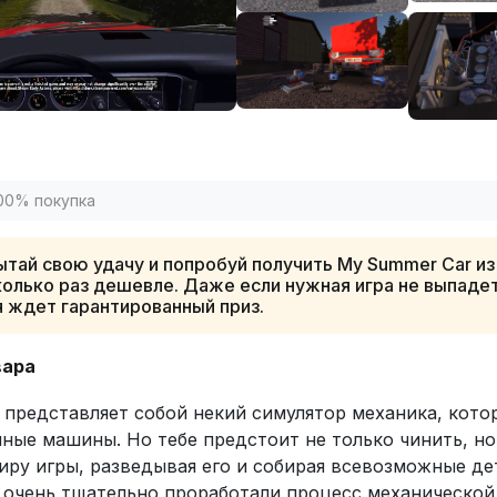
00% покупка
тай свою удачу и попробуй получить My Summer Car из
олько раз дешевле. Даже если нужная игра не выпадет
я ждет гарантированный приз.
вара
я представляет собой некий симулятор механика, кото
чные машины. Но тебе предстоит не только чинить, но
иру игры, разведывая его и собирая всевозможные де
 очень тщательно проработали процесс механической