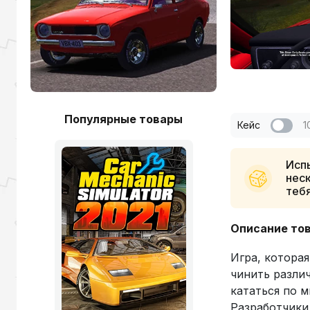
Популярные товары
Кейс
1
Испы
неск
теб
Описание то
Игра, котора
чинить разли
кататься по м
Разработчики