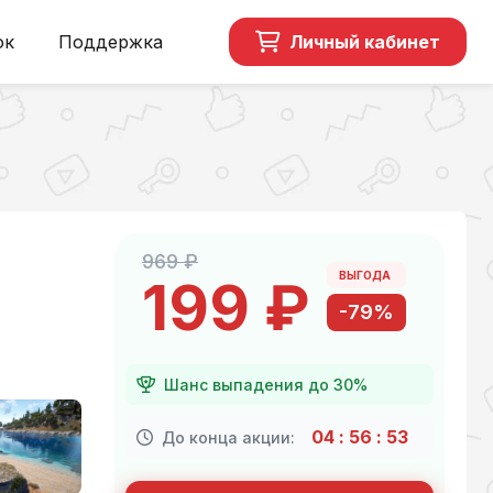
ок
Поддержка
Личный кабинет
969 ₽
ВЫГОДА
199 ₽
-79%
Шанс выпадения до 30%
04
:
56
:
52
До конца акции: