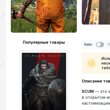
Популярные товары
Кейс
1
Испы
неск
теб
Описание то
SCUM
— это м
в открытом м
кастомизации