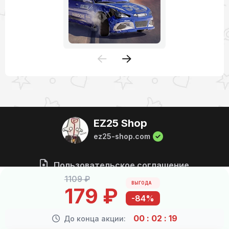
EZ25 Shop
ez25-shop.com
Пользовательское соглашение
1109 ₽
ВЫГОДА
179 ₽
1596
674
-84%
Всего пользователей
Куплено товаров
00
:
02
:
19
До конца акции: